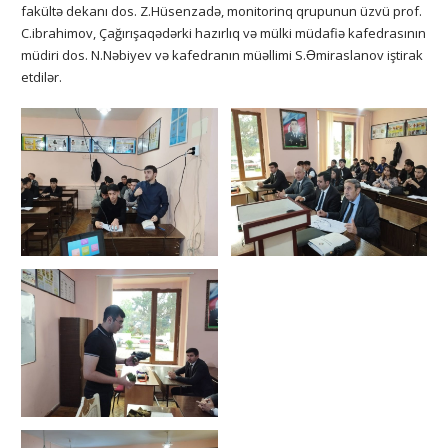
fakültə dekanı dos. Z.Hüsenzadə, monitorinq qrupunun üzvü prof.
C.ibrahimov, Çağırışaqədərki hazırlıq və mülki müdafiə kafedrasının
müdiri dos. N.Nəbiyev və kafedranın müəllimi S.Əmiraslanov iştirak
etdilər.