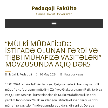
Skip
Pedaqoji Fakültə
to
content
Gəncə Dövlət Universiteti
“MÜLKI MÜDAFIƏDƏ
ISTIFADƏ OLUNAN FƏRDI VƏ
TIBBI MÜHAFIZƏ VASITƏLƏRI”
MÖVZUSUNDA AÇIQ DƏRS
Müəllif:
Pedaqoji
16 May 2024
Kateqoriyasız
14.05.2024 tarixində Fiziki tərbiyə , Çağırışaqədərki hazırlıq və mülki
müdafiə kafedrasının müəllimi Zülfiyyə Ələkbərovanın Fiziki tərbiyə
və ÇQH ixtisasının I kurs tələbələri ilə Mülki müdafiə və ilkin tibbi
yardım fənnindən “Mülki müdafiədə istifadə olunan fərdi və tibbi
mühafizə vasitələri” mövzusunda açıq dərsi dinlənildi. Dərsdə