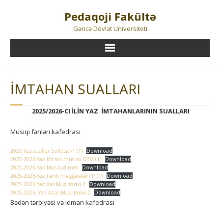
Skip
Pedaqoji Fakültə
to
content
Gəncə Dövlət Universiteti
İMTAHAN SUALLARI
2025/2026-CI İLİN YAZ İMTAHANLARININ SUALLARI
Musiqi fənləri kafedrası
2026 Yaz suallar Solfecio-1 (1)
Download
2025-2026-Yaz İbt.sin.mus.və OTM (1)
Download
2025-2026-Yaz Mus təd met
Download
2025-2026-Yaz Fərdi məşğələlər (1) (1)
Download
2025-2026 Yaz Xar.Mus. tarixi-2
Download
2025-2026- Yaz Azər.Mus. tarixi-2
Download
Bədən tərbiyəsi və idman kafedrası