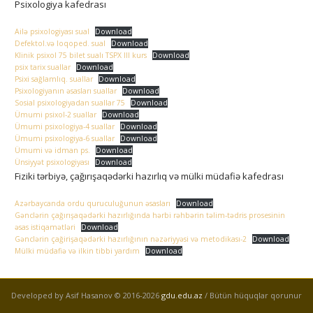
Psixologiya kafedrası
Ailə psixologiyası sual
Download
Defektol.və loqoped. sual
Download
Klinik psixol 75 bilet sualı TSPX III kurs
Download
psix tarix suallar
Download
Psixi sağlamlıq. suallar
Download
Psixologiyanın əsasları suallar
Download
Sosial psixologiyadan suallar 75
Download
Ümumi psixol-2 suallar
Download
Ümumi psixologiya-4 suallar
Download
Ümumi psixologiya-6 suallar
Download
Ümumi və idman ps.
Download
Ünsiyyət psixologiyası
Download
Fiziki tərbiyə, çağırışaqədərki hazırlıq və mülki müdafiə kafedrası
Azərbaycanda ordu quruculuğunun əsasları
Download
Gənclərin çağırışaqədərki hazırlığında hərbi rəhbərin təlim-tədris prosesinin
əsas istiqamətləri
Download
Gənclərin çağirişaqədərki hazırlığının nəzəriyyəsi və metodikası-2
Download
Mülki müdafiə və ilkin tibbi yardım
Download
Developed by Asif Hasanov © 2016-
2026
gdu.edu.az
/ Bütün hüquqlar qorunur