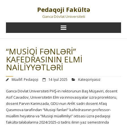
Skip
Pedaqoji Fakültə
to
content
Gəncə Dövlət Universiteti
“MUSIQI FƏNLƏRI”
KAFEDRASININ ELMI
NAILIYYƏTLƏRI
Müəllif:
Pedaqoji
14 İyul 2025
Kateqoriyasız
Gəncə Dövlət Universiteti PHŞ-in rektorunun Baş Müşaviri, dosent
Asif Cavadov, Universitetin Elm və innovasiyalar üzrə prorektoru,
dosent Pərvin Kərimzadə, GDU-nun AHİK sədri dosent Afaq
Qasımova tərəfindən “Musiqi fənləri” kafedrasının professor-
müəllim heyətinə və “Musiqi müəllimliyi” ixtisası üzrə pedaqoji
fakültə tələbələrinə 2024/2025-ci tədris ilinin yaz semestrində