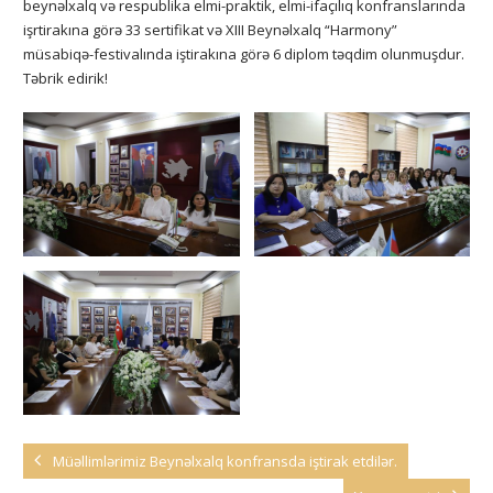
beynəlxalq və respublika elmi-praktik, elmi-ifaçılıq konfranslarında
işrtirakına görə 33 sertifikat və XIII Beynəlxalq “Harmony”
müsabiqə-festivalında iştirakına görə 6 diplom təqdim olunmuşdur.
Təbrik edirik!
Müəllimlərimiz Beynəlxalq konfransda iştirak etdilər.