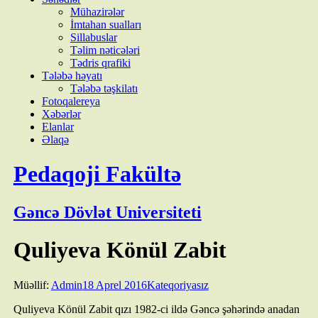
Mühazirələr
İmtahan sualları
Sillabuslar
Təlim nəticələri
Tədris qrafiki
Tələbə həyatı
Tələbə təşkilatı
Fotoqalereya
Xəbərlər
Elanlar
Əlaqə
Pedaqoji Fakültə
Gəncə Dövlət Universiteti
Quliyeva Könül Zabit
Müəllif:
Admin
18 Aprel 2016
Kateqoriyasız
Quliyeva Könül Zabit qızı 1982-ci ildə Gəncə şəhərində anadan