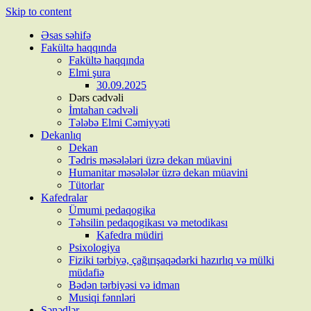
Skip to content
Əsas səhifə
Fakültə haqqında
Fakültə haqqında
Elmi şura
30.09.2025
Dərs cədvəli
İmtahan cədvəli
Tələbə Elmi Cəmiyyəti
Dekanlıq
Dekan
Tədris məsələləri üzrə dekan müavini
Humanitar məsələlər üzrə dekan müavini
Tütorlar
Kafedralar
Ümumi pedaqogika
Təhsilin pedaqogikası və metodikası
Kafedra müdiri
Psixologiya
Fiziki tərbiyə, çağırışaqədərki hazırlıq və mülki
müdafiə
Bədən tərbiyəsi və idman
Musiqi fənnləri
Sənədlər