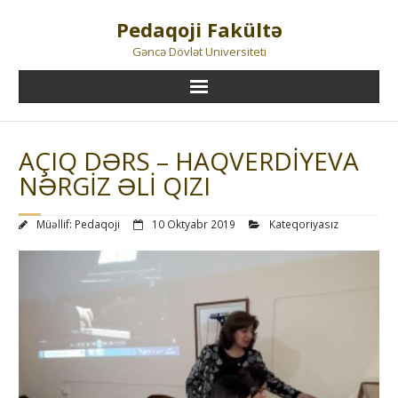
Skip
Pedaqoji Fakültə
to
content
Gəncə Dövlət Universiteti
AÇIQ DƏRS – HAQVERDİYEVA
NƏRGİZ ƏLİ QIZI
Müəllif:
Pedaqoji
10 Oktyabr 2019
Kateqoriyasız