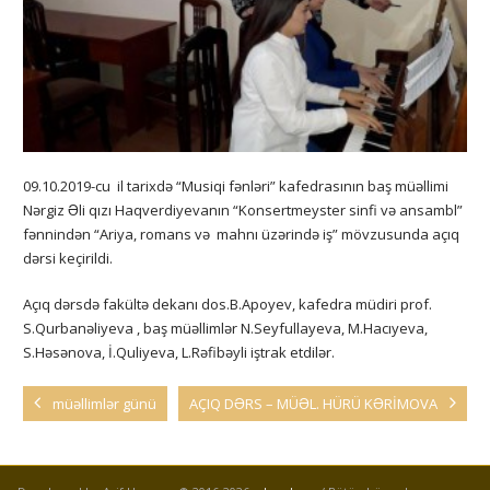
09.10.2019-cu il tarixdə “Musiqi fənləri” kafedrasının baş müəllimi
Nərgiz Əli qızı Haqverdiyevanın “Konsertmeyster sinfi və ansambl”
fənnindən “Ariya, romans və mahnı üzərində iş” mövzusunda açıq
dərsi keçirildi.
Açıq dərsdə fakültə dekanı dos.B.Apoyev, kafedra müdiri prof.
S.Qurbanəliyeva , baş müəllimlər N.Seyfullayeva, M.Hacıyeva,
S.Həsənova, İ.Quliyeva, L.Rəfibəyli iştrak etdilər.
müəllimlər günü
AÇIQ DƏRS – MÜƏL. HÜRÜ KƏRİMOVA