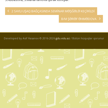
2 SAYLI UŞAQ BAĞÇASINDA SEMİNAR MƏŞĞƏLƏ KEÇİRİLDİ
B/M ŞƏRƏF ƏHMƏDOVA
Developed by Asif Hasanov © 2016-
2026
gdu.edu.az
/ Bütün hüquqlar qorunur