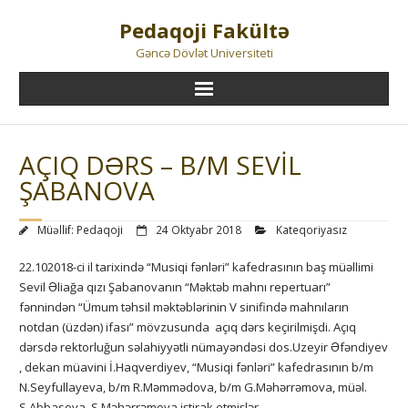
Skip
Pedaqoji Fakültə
to
content
Gəncə Dövlət Universiteti
AÇIQ DƏRS – B/M SEVİL
ŞABANOVA
Müəllif:
Pedaqoji
24 Oktyabr 2018
Kateqoriyasız
22.102018-ci il tarixində “Musiqi fənləri” kafedrasının baş müəllimi
Sevil Əliağa qızı Şabanovanın “Məktəb mahnı repertuarı”
fənnindən “Ümum təhsil məktəblərinin V sinifində mahnıların
notdan (üzdən) ifası” mövzusunda açıq dərs keçirilmişdi. Açıq
dərsdə rektorluğun səlahiyyətli nümayəndəsi dos.Uzeyir Əfəndiyev
, dekan müavini İ.Haqverdiyev, “Musiqi fənləri” kafedrasının b/m
N.Seyfullayeva, b/m R.Məmmədova, b/m G.Məhərrəmova, müəl.
S.Abbasova, S.Məhərrəmova iştirak etmişlər.