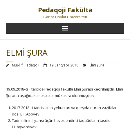
Skip
Pedaqoji Fakültə
to
content
Gəncə Dövlət Universiteti
ELMİ ŞURA
Müəllif:
Pedaqoji
19 Sentyabr 2018
Elmi şura
19.09.2018-ci il tarixdə Pedaqoji fakültə Elmi Şurası keçirilmişdir. Elmi
Şurada aşağıdakı məsələlər müzakirə olunmuşdur:
2017-2018-ci tədris ilinin yekunları və qarşıda duran vəzifələr –
dos. B.F.Apoyev
Tədris ilinin I yarısı üçün həvəsləndirici təqaüdlərin təsdiqi –
İ.Haqverdiyev