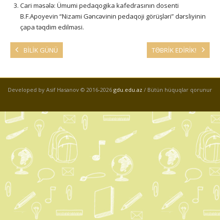
Cari məsələ: Ümumi pedaqogika kafedrasının dosenti
B.F.Apoyevin “Nizami Gəncəvinin pedaqoji görüşləri” dərsliyinin
çapa təqdim edilməsi.
BİLİK GÜNÜ
TƏBRİK EDİRİK!
Developed by Asif Hasanov © 2016-
2026
gdu.edu.az
/ Bütün hüquqlar qorunur