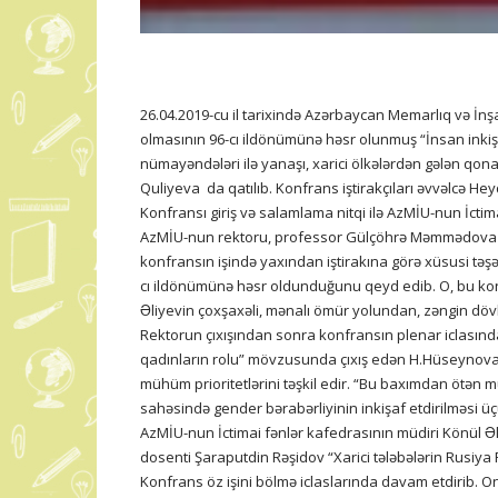
26.04.2019-cu il tarixində Azərbaycan Memarlıq və İnş
olmasının 96-cı ildönümünə həsr olunmuş “İnsan inkişa
nümayəndələri ilə yanaşı, xarici ölkələrdən gələn qo
Quliyeva da qatılıb. Konfrans iştirakçıları əvvəlcə He
Konfransı giriş və salamlama nitqi ilə AzMİU-nun İctim
AzMİU-nun rektoru, professor Gülçöhrə Məmmədova təd
konfransın işində yaxından iştirakına görə xüsusi təş
cı ildönümünə həsr oldunduğunu qeyd edib. O, bu ko
Əliyevin çoxşaxəli, mənalı ömür yolundan, zəngin dövlət
Rektorun çıxışından sonra konfransın plenar iclasında
qadınların rolu” mövzusunda çıxış edən H.Hüseynova vu
mühüm prioritetlərini təşkil edir. “Bu baxımdan ötən mü
sahəsində gender bərabərliyinin inkişaf etdirilməsi ü
AzMİU-nun İctimai fənlər kafedrasının müdiri Könül Əl
dosenti Şaraputdin Rəşidov “Xarici tələbələrin Rusiya
Konfrans öz işini bölmə iclaslarında davam etdirib. 