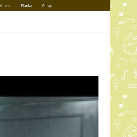
əbərlər
Elanlar
Əlaqə