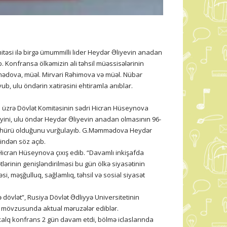
itəsi ilə birgə ümummilli lider Heydər Əliyevin anadan
 Konfransa ölkəmizin ali təhsil müəssisələrinin
mmədova, müəl. Mirvari Rəhimova və müəl. Nübar
ub, ulu öndərin xatirəsini ehtiramla anıblar.
 üzrə Dövlət Komitəsinin sədri Hicran Hüseynova
diyini, ulu öndər Heydər Əliyevin anadan olmasının 96-
təzahürü olduğunu vurğulayıb. G.Məmmədova Heydər
rindən söz açıb.
Hicran Hüseynova çıxış edib. “Davamlı inkişafda
ərinin genişləndirilməsi bu gün ölkə siyasətinin
si, məşğulluq, sağlamlıq, təhsil və sosial siyasət
 dövlət”, Rusiya Dövlət Ədliyyə Universitetinin
ri” mövzusunda aktual məruzələr ediblər.
xalq konfrans 2 gün davam etdi, bölmə iclaslarında