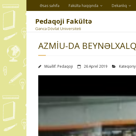
Skip
Əsas səhifə
Fakültə haqqında
Dekanlıq
to
content
Pedaqoji Fakültə
Gəncə Dövlət Universiteti
AZMİU-DA BEYNƏLXALQ
Müəllif:
Pedaqoji
26 Aprel 2019
Kateqoriy