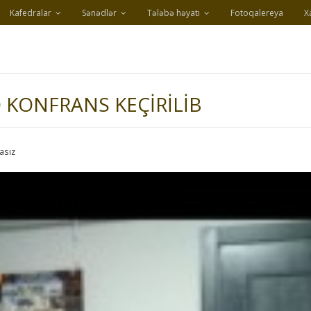
Kafedralar
Sənədlər
Tələbə həyatı
Fotoqalereya
X
 KONFRANS KEÇIRILIB
asız