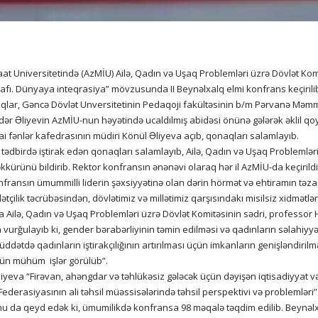
aat Universitetində (AzMİU) Ailə, Qadın və Uşaq Problemləri üzrə Dövlət Kom
fı. Dünyaya inteqrasiya” mövzusunda II Beynəlxalq elmi konfrans keçirilib.
naqlar, Gəncə Dövlət Unversitetinin Pedaqoji fakültəsinin b/m Pərvanə Mə
ydər Əliyevin AzMİU-nun həyətində ucaldılmış abidəsi önünə gələrək əklil qoy
ai fənlər kafedrasının müdiri Könül Əliyeva açıb, qonaqları salamlayıb.
birdə iştirak edən qonaqları salamlayıb, Ailə, Qadın və Uşaq Problemləri
əkkürünü bildirib. Rektor konfransın ənənəvi olaraq hər il AzMİU-da keçiril
nfransın ümummilli liderin şəxsiyyətinə olan dərin hörmət və ehtiramın 
çilik təcrübəsindən, dövlətimiz və millətimiz qarşısındakı misilsiz xidmətlə
 Ailə, Qadın və Uşaq Problemləri üzrə Dövlət Komitəsinin sədri, professor 
rğulayıb ki, gender bərabərliyinin təmin edilməsi və qadınların səlahiyyətl
ddətdə qadınların iştirakçılığının artırılması üçün imkanların genişləndirilmə
çün mühüm işlər görülüb”.
iyeva “Firəvan, ahəngdar və təhlükəsiz gələcək üçün dəyişən iqtisadiyyat və
 Federasiyasının ali təhsil müəssisələrində təhsil perspektivi və problemlə
Onu da qeyd edək ki, ümumilikdə konfransa 98 məqalə təqdim edilib. Beynəl