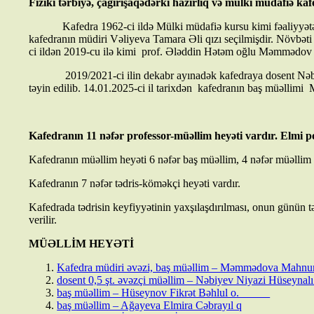
Fiziki tərbiyə, çağırışaqədərki hazirlıq və mülki müdafiə kaf
Kafedra 1962-ci ildə Mülki müdafiə kursu kimi fəaliyyətə baş
kafedranın müdiri Vəliyeva Tamara Əli qızı seçilmişdir. Növbəti
ci ildən 2019-cu ilə kimi prof. Ələddin Hətəm oğlu Məmmədov 
2019/2021-ci ilin dekabr ayınadək kafedraya dosent Nəbiyev N
təyin edilib. 14.01.2025-ci il tarixdən kafedranın baş müəllim
Kafedranın 11 nəfər professor-müəllim heyəti vardır. Elmi po
Kafedranın müəllim heyəti 6 nəfər baş müəllim, 4 nəfər müəllim 
Kafedranın 7 nəfər tədris-köməkçi heyəti vardır.
Kafedrada tədrisin keyfiyyətinin yaxşılaşdırılması, onun günün tə
verilir.
MÜƏLLİM HEYƏTİ
Kafedra müdiri əvəzi, baş müəllim – Məmmədova Mahnu
dosent 0,5 şt. əvəzçi müəllim – Nəbiyev Niyazi Hüseynalı
baş müəllim – Hüseynov Fikrət Bəhlul o.
baş müəllim – Ağayeva Elmira Cəbrayıl q