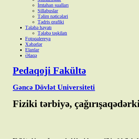
İmtahan sualları
Sillabuslar
Təlim nəticələri
Tədris qrafiki
Tələbə həyatı
Tələbə təşkilatı
Fotoqalereya
Xəbərlər
Elanlar
Əlaqə
Pedaqoji Fakültə
Gəncə Dövlət Universiteti
Fiziki tərbiyə, çağırışaqədər