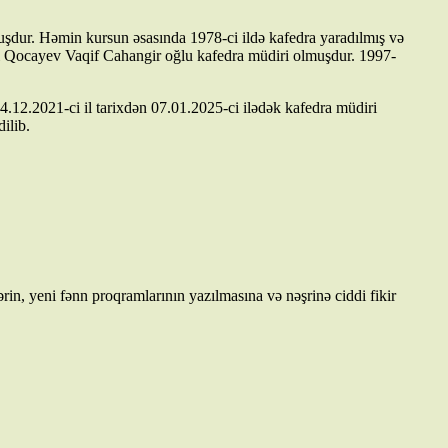
dur. Həmin kursun əsasında 1978-ci ildə kafedra yaradılmış və
imi Qocayev Vaqif Cahangir oğlu kafedra müdiri olmuşdur. 1997-
2.2021-ci il tarixdən 07.01.2025-ci ilədək kafedra müdiri
ilib.
rin, yeni fənn proqramlarının yazılmasına və nəşrinə ciddi fikir