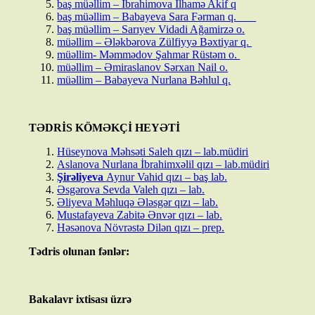
baş müəllim – İbrahimova İlhamə Akif q
baş müəllim – Babayeva Sara Fərman q.
baş müəllim – Sarıyev Vidadi Ağamirzə o.
müəllim – Ələkbərova Zülfiyyə Bəxtiyar q.
müəllim- Məmmədov Şahmar Rüstəm o.
müəllim – Əmiraslanov Sərxan Nail o.
müəllim – Babayeva Nurlana Bəhlul q.
TƏDRİS KÖMƏKÇİ HEYƏTİ
Hüseynova Məhsəti Saleh qızı – lab.müdiri
Aslanova Nurlana İbrahimxəlil qızı – lab.müdiri
Şirəliyeva
Aynur Vahid qızı – baş lab.
Əsgərova Sevda Valeh qızı – lab.
Əliyeva Məhluqə Ələsgər qızı – lab.
Mustafayeva Zabitə Ənvər qızı – lab.
Həsənova Növrəstə Dilən qızı – prep.
Tədris olunan fənlər:
Bakalavr ixtisası üzrə