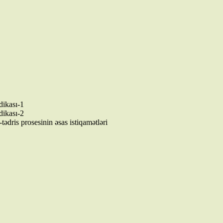
dikası-1
dikası-2
tədris prosesinin əsas istiqamətləri