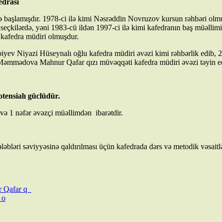
edrası
lamışdır. 1978-ci ilə kimi Nəsrəddin Novruzov kursun rəhbəri olmuş
 seçkilərdə, yəni 1983-cü ildən 1997-ci ilə kimi kafedranın baş müəll
kafedra müdiri olmuşdur.
iyazi Hüseynalı oğlu kafedra müdiri əvəzi kimi rəhbərlik edib, 24.1
i Məmmədova Mahnur Qafar qızı müvəqqəti kafedra müdiri əvəzi təyin ed
tensialı güclüdür.
və 1 nəfər əvəzçi müəllimdən ibarətdir.
ləbləri səviyyəsinə qaldırılması üçün kafedrada dərs və metodik vəsaitlə
r Qafar q
 o