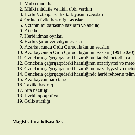
Mülki müdafiə
Mülki müdafiə və ilkin tibbi yardım
Hərbi Vətənpərvərlik tərbiyəsinin əsasları
Orduda fiziki hazırlığın əsasları
Vətənin müdafiəsinə hazıram və atıcılıq
Atıcılıq
Hərbi idman oynları
Hərbi Qanunvericiliyin əsasları
Azərbaycanda Ordu Quruculuğunun əsasları
Azərbaycanda Ordu Quruculuğunun əsasları (1991-2020)
Gənclərin çağırışaqədərki hazırlığının tədrisi metodikası
Gənclərin çağırışaqədərki hazırlığının nəzəriyyəsi və meto
Gənclərin çağırışaqədərki hazırlığının nəzəriyyəsi və meto
Gənclərin çağırışaqədərki hazırlığında hərbi rəhbərin təlim-
Azərbaycan hərb tarixi
Taktiki hazırlıq
Sıra hazırlığı
Hərbi topoqrafiya
Güllə atıcılığı
Magistratura ixtisası üzrə