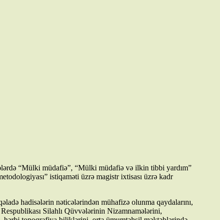
lərdə “Mülki müdafiə”, “Mülki müdafiə və ilkin tibbi yardım”
metodologiyası” istiqaməti üzrə magistr ixtisası üzrə kadr
əladə hadisələrin nəticələrindən mühafizə olunma qaydalarını,
n Respublikası Silahlı Qüvvələrinin Nizamnamələrini,
ı, hərbi topoqrafiya biliklərini, orta ümumtəhsil məktəblərində