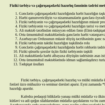
Fiziki tərbiyə və çağırışaqədərki hazırlıq fənninin tədrisi m
Gənclərin çağırışaqədərki hazırlığında hərbi hazırlığın təşki
Hərbi qanunvericiliyin və nizamnamələrin gənclərə öyrədil
Fiziki tərbiyənin və çağırışaqədərki hazırlığının müasir pr
Fiziki tərbiyənin və çağırışaqədərki hazırlığın tarixi və me
Ali məktəb tərəfindən müəyyən edilən fənn (Elmi-tədqiqat
Orta ümumtəhsil məktəblərində gənclərin hərbi vətənpərvərl
Azərbaycan Ordusunun müasir döyüş təcrübəsinin gənc nə
Fiziki tərbiyənin taktiki hazırlığın təşkilində rolu
Gənclərin çağırışaqədərki hazırlığında hərbi rəhbərin tədri
Fiziki qüsurlu şəxslər üçün fiziki tərbiyənin təşkili
Ali məktəblərdə hərbi əlbəyaxa döyüşün tədrisinin əsas ist
Orta ümumtəhsil məktəblərində idman sağlamlaşdırıcı turizm
Tədqiqat üsulları
Fiziki tərbiyə, çağırışaqədərki hazırlıq və mülki müdafiə kafe
fənləri üzrə mühazirə və seminar dərsləri aparır. Eyni zamanda
“
hazırlığı aparılır.
Kafedra pedaqoji biliklərlə yanaşı mülki müdafiə və ilkin tibb
kütləvi və adi qırğın silahlarından müdafiə qaydalarını və bu z
Azərbaycanda ordu quruculuğunu, gənc nəslin çağrışaqədərki hazırlı