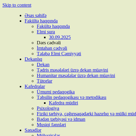
Skip to content
Əsas səhifə
Fakültə haqqında
Fakültə haqqında
Elmi şura
30.09.2025
Dərs cədvəli
İmtahan cədvəli
Tələbə Elmi Cəmiyyəti
Dekanlıq
Dekan
Tədris məsələləri üzrə dekan müavini
Humanitar məsələlər üzrə dekan müavini
Tütorlar
Kafedralar
Ümumi pedaqogika
Təhsilin pedaqogikası və metodikası
Kafedra müdiri
Psixologiya
Fiziki tərbiyə, çağırışaqədərki hazırlıq və mülki müd
Bədən tərbiyəsi və idman
Musiqi fənnləri
Sənədlər
Mühazirələr