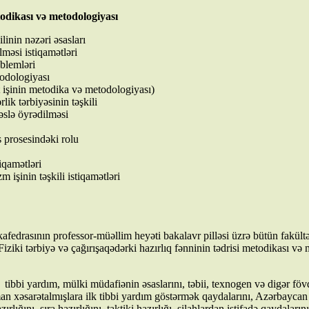
etodikası və metodologiyası
linin nəzəri əsasları
məsi istiqamətləri
oblemləri
todologiyası
 işinin metodika və metodologiyası)
ik tərbiyəsinin təşkili
slə öyrədilməsi
s prosesindəki rolu
iqamətləri
 işinin təşkili istiqamətləri
drasının professor-müəllim heyəti bakalavr pilləsi üzrə bütün fakültə
Fiziki tərbiyə və çağırışaqədərki hazırlıq fənninin tədrisi metodikası və 
i yardım, mülki müdafiənin əsaslarını, təbii, texnogen və digər fövq
aman xəsarətalmışlara ilk tibbi yardım göstərmək qaydalarını, Azərbayca
ğını, sıra hazırlığını, taktiki hazırlığı, silahlardan istifadə qaydaların