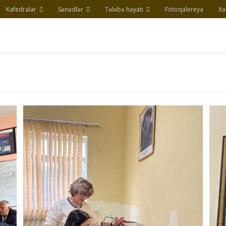
Kafedralar
Sənədlər
Tələbə həyatı
Fotoqalereya
Xə