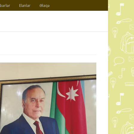
bərlər
Elanlar
Əlaqə