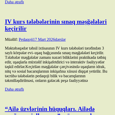
Daha ətraflı
IV kurs tələbələrinin sınaq məşğələləri
keçirilir
Müəllif:
Pedaqoji
17 Mart 2026
dərslər
Məktəbəqədər təhsil ixtisasının IV kurs tələbələri tərəfindən 3
saylı körpələr evi–uşaq bağçasında sınaq məşğələləri keçirilir.
Tələbələr məşğələlər zamanı nəzəri biliklərini praktikada tətbiq
edir, uşaqlarla müxtəlif inkişafetdirici və interaktiv fəaliyyətlər
təşkil edirlər.Keçirilən məşğələlər çərçivəsində uşaqların idrak,
nitq və sosial bacarıqlarının inkişafına xüsusi diqqət yetirilir. Bu
təcrübə tələbələrin pedaqoji bilik və bacarıqlarının
təkmilləşdirilməsi, onların gələcək peşə fəaliyyətinə
Daha ətraflı
“Ailə üzvlərinin hüquqları. Ailədə