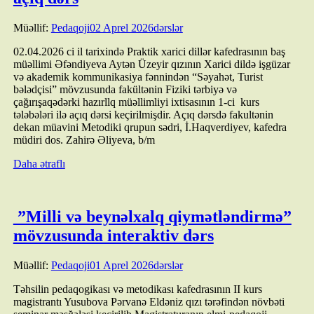
Müəllif:
Pedaqoji
02 Aprel 2026
dərslər
02.04.2026 ci il tarixində Praktik xarici dillər kafedrasının baş
müəllimi Əfəndiyeva Aytən Üzeyir qızının Xarici dildə işgüzar
və akademik kommunikasiya fənnindən “Səyahət, Turist
bələdçisi” mövzusunda fakültənin Fiziki tərbiyə və
çağırışaqədərki hazırllq müəllimliyi ixtisasının 1-ci kurs
tələbələri ilə açıq dərsi keçirilmişdir. Açıq dərsdə fakultənin
dekan müavini Metodiki qrupun sədri, İ.Haqverdiyev, kafedra
müdiri dos. Zahirə Əliyeva, b/m
Daha ətraflı
”Milli və beynəlxalq qiymətləndirmə”
mövzusunda interaktiv dərs
Müəllif:
Pedaqoji
01 Aprel 2026
dərslər
Təhsilin pedaqogikası və metodikası kafedrasının II kurs
magistrantı Yusubova Pərvanə Eldəniz qızı tərəfindən növbəti