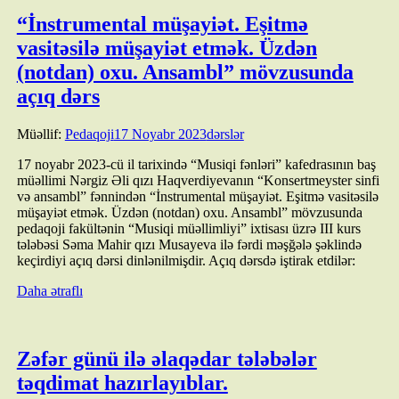
“İnstrumental müşayiət. Eşitmə
vasitəsilə müşayiət etmək. Üzdən
(notdan) oxu. Ansambl” mövzusunda
açıq dərs
Müəllif:
Pedaqoji
17 Noyabr 2023
dərslər
17 noyabr 2023-cü il tarixində “Musiqi fənləri” kafedrasının baş
müəllimi Nərgiz Əli qızı Haqverdiyevanın “Konsertmeyster sinfi
və ansambl” fənnindən “İnstrumental müşayiət. Eşitmə vasitəsilə
müşayiət etmək. Üzdən (notdan) oxu. Ansambl” mövzusunda
pedaqoji fakültənin “Musiqi müəllimliyi” ixtisası üzrə III kurs
tələbəsi Səma Mahir qızı Musayeva ilə fərdi məşğələ şəklində
keçirdiyi açıq dərsi dinlənilmişdir. Açıq dərsdə iştirak etdilər:
Daha ətraflı
Zəfər günü ilə əlaqədar tələbələr
təqdimat hazırlayıblar.