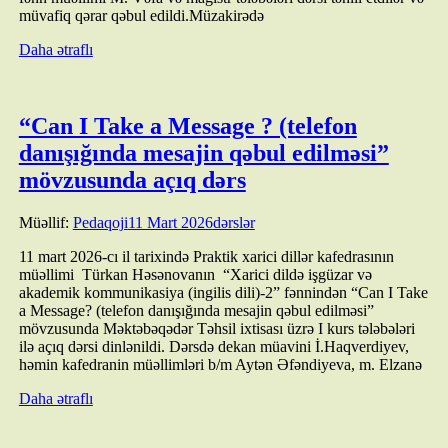
müvafiq qərar qəbul edildi.Müzakirədə
Daha ətraflı
“Can I Take a Message ? (telefon
danışığında mesajin qəbul edilməsi”
mövzusunda açıq dərs
Müəllif:
Pedaqoji
11 Mart 2026
dərslər
11 mart 2026-cı il tarixində Praktik xarici dillər kafedrasının
müəllimi Türkan Həsənovanın “Xarici dildə işgüzar və
akademik kommunikasiya (ingilis dili)-2” fənnindən “Can I Take
a Message? (telefon danışığında mesajin qəbul edilməsi”
mövzusunda Məktəbəqədər Təhsil ixtisası üzrə I kurs tələbələri
ilə açıq dərsi dinlənildi. Dərsdə dekan müavini İ.Haqverdiyev,
həmin kafedranin müəllimləri b/m Aytən Əfəndiyeva, m. Elzanə
Daha ətraflı