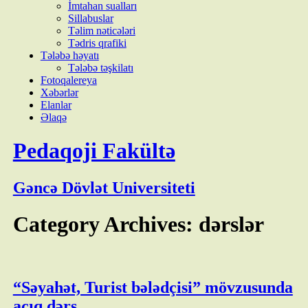
İmtahan sualları
Sillabuslar
Təlim nəticələri
Tədris qrafiki
Tələbə həyatı
Tələbə təşkilatı
Fotoqalereya
Xəbərlər
Elanlar
Əlaqə
Pedaqoji Fakültə
Gəncə Dövlət Universiteti
Category Archives: dərslər
“Səyahət, Turist bələdçisi” mövzusunda
açıq dərs