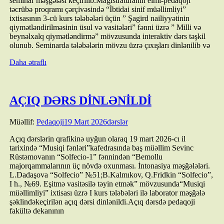
seminar məşğələsi keçirilib.Magistraturanın elmi-pedaqoji
təcrübə proqramı çərçivəsində “İbtidai sinif müəllimliyi”
ixtisasının 3-cü kurs tələbələri üçün ” Şagird nailiyyətinin
qiymətləndirilməsinin üsul və vasitələri” fənni üzrə ” Milli və
beynəlxalq qiymətləndirmə” mövzusunda interaktiv dərs təşkil
olunub. Seminarda tələbələrin mövzu üzrə çıxışları dinlənilib və
Daha ətraflı
AÇIQ DƏRS DİNLƏNİLDİ
Müəllif:
Pedaqoji
19 Mart 2026
dərslər
Açıq dərslərin qrafikinə uyğun olaraq 19 mart 2026-cı il
tarixində “Musiqi fənləri”kafedrasında baş müəllim Sevinc
Rüstəmovanın “Solfecio-1” fənnindən “Bemollu
majorqammalarının üç növdə oxunması. İntonasiya məşğələləri.
L.Dadaşova “Solfecio” №51;B.Kalmıkov, Q.Fridkin “Solfecio”,
I h., №69. Eşitmə vasitəsilə təyin etmək” mövzusunda“Musiqi
müəllimliyi” ixtisası üzrə I kurs tələbələri ilə laborator məşğələ
şəklindəkeçirilən açıq dərsi dinlənildi.Açıq dərsdə pedaqoji
fakültə dekanının