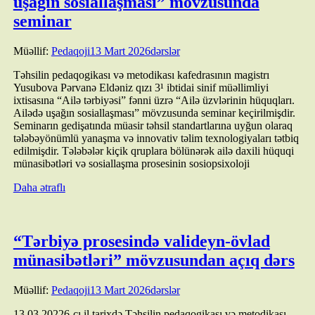
uşağın sosiallaşması” mövzusunda
seminar
Müəllif:
Pedaqoji
13 Mart 2026
dərslər
Təhsilin pedaqogikası və metodikası kafedrasının magistrı
Yusubova Pərvanə Eldəniz qızı 3¹ ibtidai sinif müəllimliyi
ixtisasına “Ailə tərbiyəsi” fənni üzrə “Ailə üzvlərinin hüquqları.
Ailədə uşağın sosiallaşması” mövzusunda seminar keçirilmişdir.
Seminarın gedişatında müasir təhsil standartlarına uyğun olaraq
tələbəyönümlü yanaşma və innovativ təlim texnologiyaları tətbiq
edilmişdir. Tələbələr kiçik qruplara bölünərək ailə daxili hüquqi
münasibətləri və sosiallaşma prosesinin sosiopsixoloji
Daha ətraflı
“Tərbiyə prosesində valideyn-övlad
münasibətləri” mövzusundan açıq dərs
Müəllif:
Pedaqoji
13 Mart 2026
dərslər
13.03.20226-cı il tarixdə Təhsilin pedaqogikası və metodikası