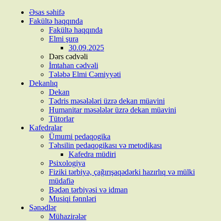
Skip
Əsas səhifə
to
Fakültə haqqında
content
Fakültə haqqında
Elmi şura
30.09.2025
Dərs cədvəli
İmtahan cədvəli
Tələbə Elmi Cəmiyyəti
Dekanlıq
Dekan
Tədris məsələləri üzrə dekan müavini
Humanitar məsələlər üzrə dekan müavini
Tütorlar
Kafedralar
Ümumi pedaqogika
Təhsilin pedaqogikası və metodikası
Kafedra müdiri
Psixologiya
Fiziki tərbiyə, çağırışaqədərki hazırlıq və mülki
müdafiə
Bədən tərbiyəsi və idman
Musiqi fənnləri
Sənədlər
Mühazirələr