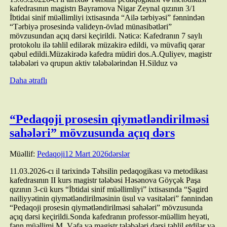
kafedrasının magistrı Bayramova Nigar Zeynal qızının 3/1
İbtidai sinif müəllimliyi ixtisasında “Ailə tərbiyəsi” fənnindən
“Tərbiyə prosesində valideyn-övlad münasibətləri”
mövzusundan açıq dərsi keçirildi. Nəticə: Kafedranın 7 saylı
protokolu ilə təhlil edilərək müzakirə edildi, və müvafiq qərar
qəbul edildi.Müzakirədə kafedra müdiri dos.A.Quliyev, magistr
tələbələri və qrupun aktiv tələbələrindən H.Silduz və
Daha ətraflı
“Pedaqoji prosesin qiymətləndirilməsi
sahələri” mövzusunda açıq dərs
Müəllif:
Pedaqoji
12 Mart 2026
dərslər
11.03.2026-cı il tarixində Təhsilin pedaqogikası və metodikası
kafedrasının II kurs magistr tələbəsi Həsənova Göyçək Paşa
qızının 3-cü kurs “İbtidai sinif müəllimliyi” ixtisasında “Şagird
nailiyyətinin qiymətləndirilməsinin üsul və vasitələri” fənnindən
“Pedaqoji prosesin qiymətləndirilməsi sahələri” mövzusunda
açıq dərsi keçirildi.Sonda kafedranın professor-müəllim heyəti,
fənn müəllimi M. Vəfa və magistr tələbələri dərsi təhlil etdilər və