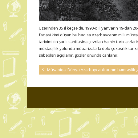
Üzərindən 35 il keçsə də, 1990-cı il yanvarın 19-dan 
faciəsi kimi düşən bu hadisə Azərbaycanın milli müstə
tariximizin şanlı səhifəsinə çevrilən həmin tarix əsrlə
müstəqillik yolunda mübarizələrlə dolu çoxəsrlik tarix
səbəbləri açıqlanır, gözlər önündə canlanır.
Müsabiqə: Dünya Azərbaycanlılarının həmrəylik gü