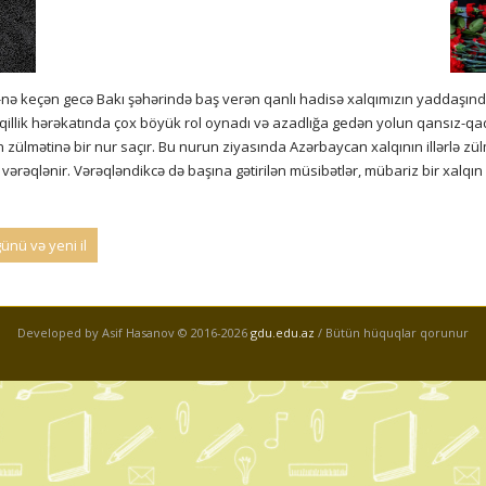
20-nə keçən gecə Bakı şəhərində baş verən qanlı hadisə xalqımızın yaddaşınd
qillik hərəkatında çox böyük rol oynadı və azadlığa gedən yolun qansız-qad
rin zülmətinə bir nur saçır. Bu nurun ziyasında Azərbaycan xalqının illərlə z
i vərəqlənir. Vərəqləndikcə də başına gətirilən müsibətlər, mübariz bir xal
nü və yeni il
Developed by Asif Hasanov © 2016-
2026
gdu.edu.az
/ Bütün hüquqlar qorunur