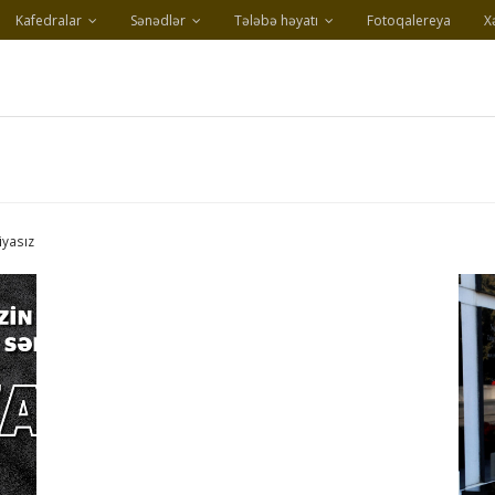
Kafedralar
Sənədlər
Tələbə həyatı
Fotoqalereya
X
iyasız