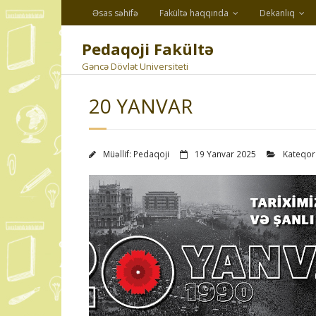
Skip
Əsas səhifə
Fakültə haqqında
Dekanlıq
to
content
Pedaqoji Fakültə
Gəncə Dövlət Universiteti
20 YANVAR
Müəllif:
Pedaqoji
19 Yanvar 2025
Kateqor