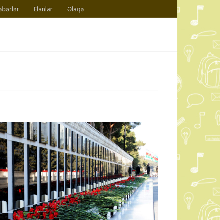
əbərlər
Elanlar
Əlaqə