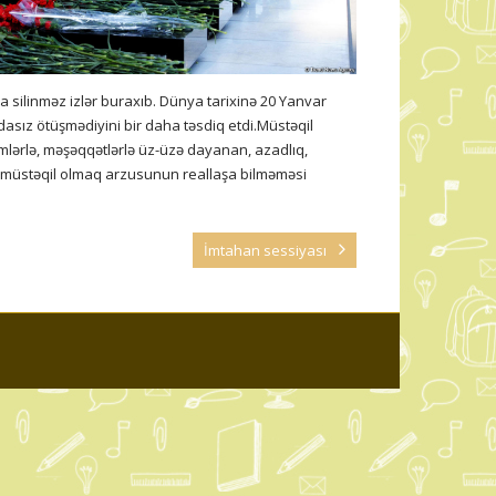
a silinməz izlər buraxıb. Dünya tarixinə 20 Yanvar
asız ötüşmədiyini bir daha təsdiq etdi.Müstəqil
ülmlərlə, məşəqqətlərlə üz-üzə dayanan, azadlıq,
qın müstəqil olmaq arzusunun reallaşa bilməməsi
İmtahan sessiyası