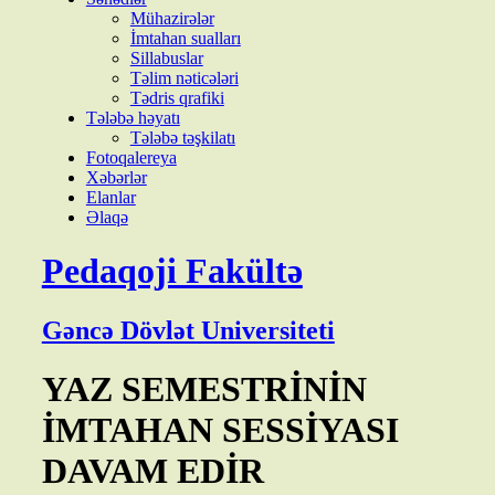
Mühazirələr
İmtahan sualları
Sillabuslar
Təlim nəticələri
Tədris qrafiki
Tələbə həyatı
Tələbə təşkilatı
Fotoqalereya
Xəbərlər
Elanlar
Əlaqə
Pedaqoji Fakültə
Gəncə Dövlət Universiteti
YAZ SEMESTRİNİN
İMTAHAN SESSİYASI
DAVAM EDİR