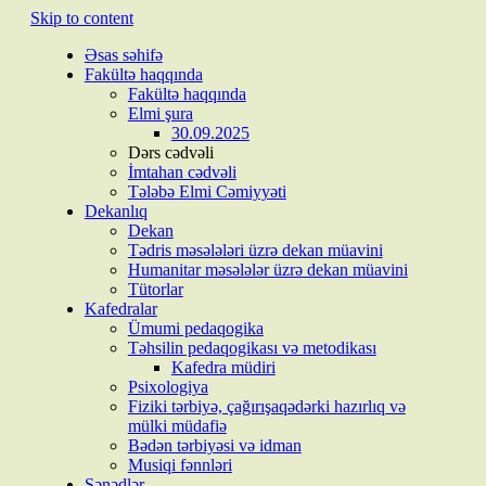
Skip to content
Əsas səhifə
Fakültə haqqında
Fakültə haqqında
Elmi şura
30.09.2025
Dərs cədvəli
İmtahan cədvəli
Tələbə Elmi Cəmiyyəti
Dekanlıq
Dekan
Tədris məsələləri üzrə dekan müavini
Humanitar məsələlər üzrə dekan müavini
Tütorlar
Kafedralar
Ümumi pedaqogika
Təhsilin pedaqogikası və metodikası
Kafedra müdiri
Psixologiya
Fiziki tərbiyə, çağırışaqədərki hazırlıq və
mülki müdafiə
Bədən tərbiyəsi və idman
Musiqi fənnləri
Sənədlər