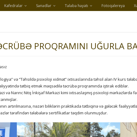
Kafedralar
Sənədlər
Tələbə həyatı
Fotoqalereya
X
TƏCRÜBƏ PROQRAMINI UĞURLA B
asız
iya” və “Təhsildə psixoloji xidmət” ixtisaslarında təhsil alan IV kurs tələbələ
iyyətində tətbiq etmək məqsədilə təcrübə proqramında iştirak ediblər.
 və Narınc Nitq İnkişaf Mərkəzi kimi ixtisaslaşmış psixoloji mərkəzlərdə fəal
zanmışlar.
ının artırılmasına, nəzəri biliklərin praktikada tətbiqinə və gələcək fəaliy
lər tərəfindən tələbələrə sertifikatlar təqdim olunmuşdur.