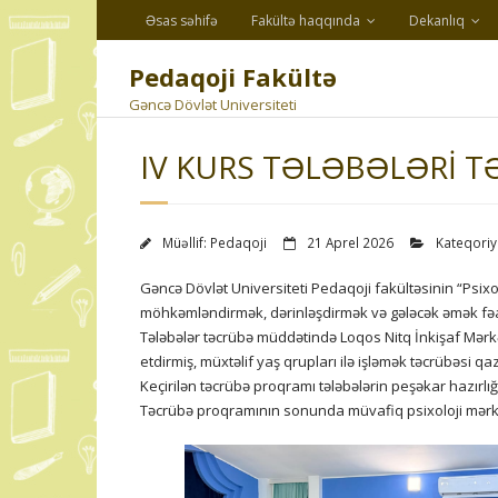
Skip
Əsas səhifə
Fakültə haqqında
Dekanlıq
to
content
Pedaqoji Fakültə
Gəncə Dövlət Universiteti
IV KURS TƏLƏBƏLƏRI 
Müəllif:
Pedaqoji
21 Aprel 2026
Kateqoriy
Gəncə Dövlət Universiteti Pedaqoji fakültəsinin “Psixolog
möhkəmləndirmək, dərinləşdirmək və gələcək əmək fəal
Tələbələr təcrübə müddətində Loqos Nitq İnkişaf Mərkəzi
etdirmiş, müxtəlif yaş qrupları ilə işləmək təcrübəsi qa
Keçirilən təcrübə proqramı tələbələrin peşəkar hazırlığ
Təcrübə proqramının sonunda müvafiq psixoloji mərkəz