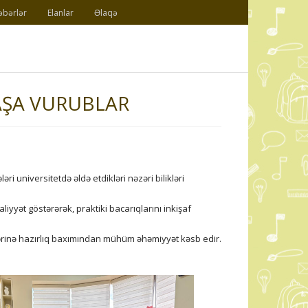
əbərlər
Elanlar
Əlaqə
AŞA VURUBLAR
ri universitetdə əldə etdikləri nəzəri bilikləri
iyyət göstərərək, praktiki bacarıqlarını inkişaf
yətlərinə hazırlıq baxımından mühüm əhəmiyyət kəsb edir.